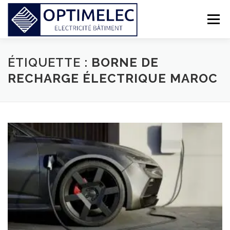
Aller
au
Menu
contenu
ÉLECTRICITÉ GÉNÉRALE
BORNE DE RECHARGE
ÉTIQUETTE :
BORNE DE
RECHARGE ÉLECTRIQUE MAROC
SERVICES
ACTUALITÉS
CONTACT